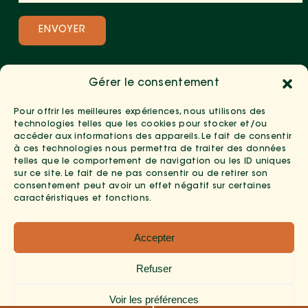
Gérer le consentement
Pour offrir les meilleures expériences, nous utilisons des
technologies telles que les cookies pour stocker et/ou
accéder aux informations des appareils. Le fait de consentir
à ces technologies nous permettra de traiter des données
telles que le comportement de navigation ou les ID uniques
sur ce site. Le fait de ne pas consentir ou de retirer son
consentement peut avoir un effet négatif sur certaines
caractéristiques et fonctions.
Copyright 2026 --
Mentions Légales
-
Politique De
Accepter
Confidentialité
-
Politiques Des Cookies
- Développé
Par
Poitiers Informatique
Refuser
Voir les préférences