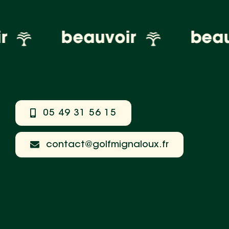
r
beauvoir
beau
05 49 31 56 15
contact@golfmignaloux.fr