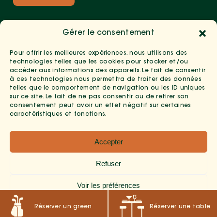
Gérer le consentement
Pour offrir les meilleures expériences, nous utilisons des
technologies telles que les cookies pour stocker et/ou
accéder aux informations des appareils. Le fait de consentir
à ces technologies nous permettra de traiter des données
telles que le comportement de navigation ou les ID uniques
sur ce site. Le fait de ne pas consentir ou de retirer son
consentement peut avoir un effet négatif sur certaines
caractéristiques et fonctions.
Copyright 2026 --
Mentions Légales
-
Politique De
Accepter
Confidentialité
-
Politiques Des Cookies
- Développé
Par
Poitiers Informatique
Refuser
Voir les préférences
R
éserver un green
R
éserver une table
Politique de cookies
Politique de confidentialité