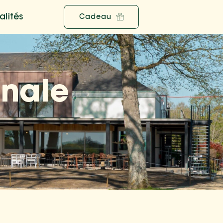
alités
Cadeau
rnale