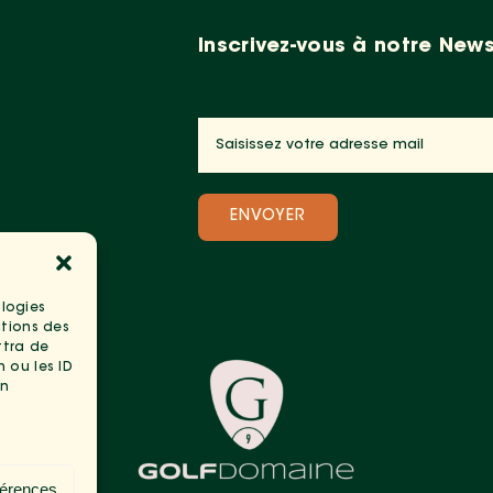
Inscrivez-vous à notre News
ologies
ations des
ttra de
 ou les ID
on
férences