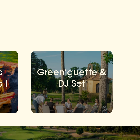
s
Green’guette &
 !
DJ Set