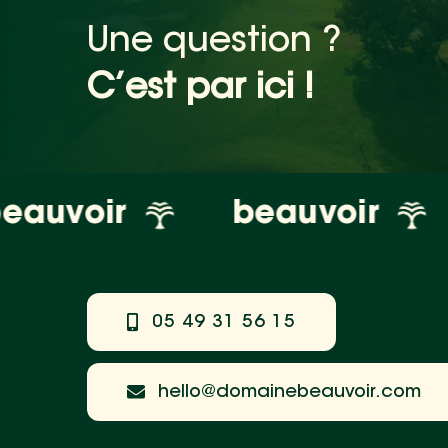
Une question ?
C’est par ici !
voir
beauvoir
b
05 49 31 56 15
hello@domainebeauvoir.com