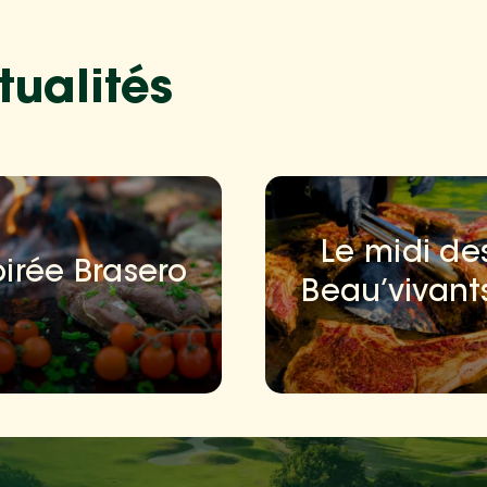
tualités
Le midi de
oirée Brasero
Beau’vivants