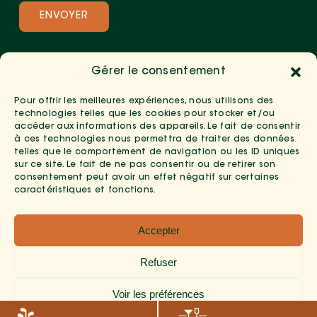
Gérer le consentement
Pour offrir les meilleures expériences, nous utilisons des
technologies telles que les cookies pour stocker et/ou
accéder aux informations des appareils. Le fait de consentir
à ces technologies nous permettra de traiter des données
telles que le comportement de navigation ou les ID uniques
sur ce site. Le fait de ne pas consentir ou de retirer son
consentement peut avoir un effet négatif sur certaines
caractéristiques et fonctions.
Copyright 2026 --
Mentions Légales
-
Politique De
Accepter
Confidentialité
-
Politiques Des Cookies
- Développé
Par
Poitiers Informatique
Refuser
Voir les préférences