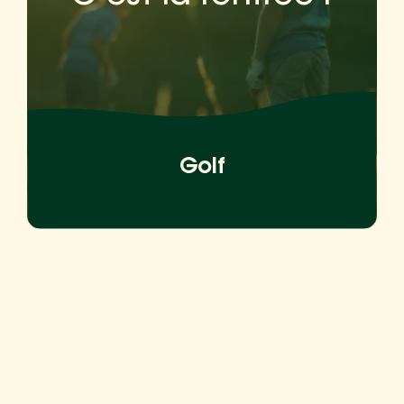
temps de reprendre le chemin des
greens ! 🌿 Les inscriptions et
réinscriptions à l'École de Golf de
Beauvoir sont ouvertes pour les
enfants de 6 à 17 ans.
Golf