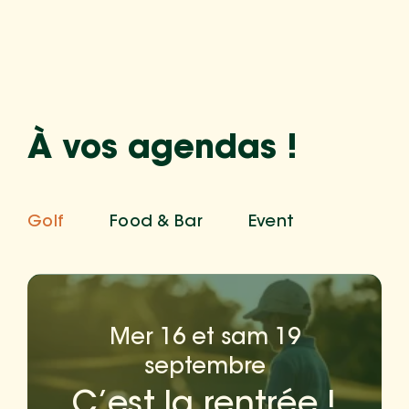
À vos agendas !
Golf
Food & Bar
Event
Mer 16 et sam 19
septembre
🏌️ La rentrée approche… et il est
C’est la rentrée !