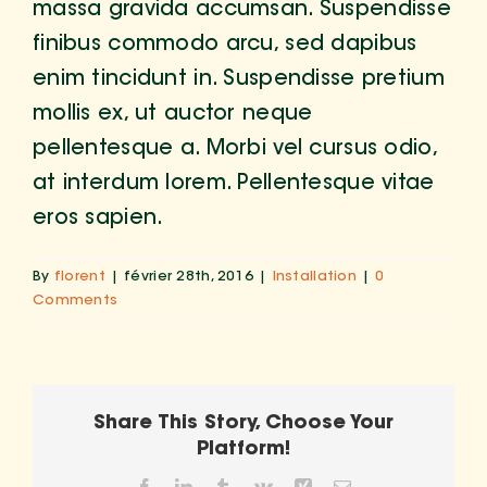
massa gravida accumsan. Suspendisse
finibus commodo arcu, sed dapibus
enim tincidunt in. Suspendisse pretium
mollis ex, ut auctor neque
pellentesque a. Morbi vel cursus odio,
at interdum lorem. Pellentesque vitae
eros sapien.
By
florent
|
février 28th, 2016
|
Installation
|
0
Comments
Share This Story, Choose Your
Platform!
Facebook
LinkedIn
Tumblr
Vk
Xing
Email