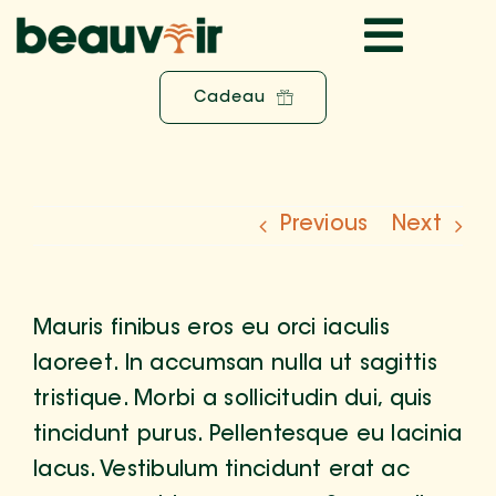
Skip
Are the prebuilt websites fully
customizable?
Toggl
to
content
Accueil
»
FAQs
»
Are the prebuilt websites fully
Cadeau
Navig
customizable?
Golf
Food & Bar
Previous
Next
Event
Mauris finibus eros eu orci iaculis
Partenaires
laoreet. In accumsan nulla ut sagittis
tristique. Morbi a sollicitudin dui, quis
Actualités
tincidunt purus. Pellentesque eu lacinia
lacus. Vestibulum tincidunt erat ac